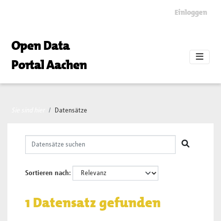
Skip to main content
Einloggen
Open Data
Portal Aachen
Sie sind hier
Datensätze
Sortieren nach
1 Datensatz gefunden