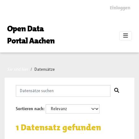
Skip to main content
Einloggen
Open Data
Portal Aachen
Sie sind hier
Datensätze
Sortieren nach
1 Datensatz gefunden