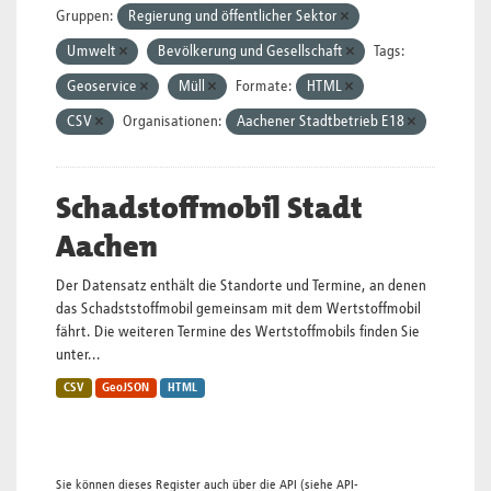
Gruppen:
Regierung und öffentlicher Sektor
Umwelt
Bevölkerung und Gesellschaft
Tags:
Geoservice
Müll
Formate:
HTML
CSV
Organisationen:
Aachener Stadtbetrieb E18
Schadstoffmobil Stadt
Aachen
Der Datensatz enthält die Standorte und Termine, an denen
das Schadststoffmobil gemeinsam mit dem Wertstoffmobil
fährt. Die weiteren Termine des Wertstoffmobils finden Sie
unter...
CSV
GeoJSON
HTML
Sie können dieses Register auch über die
API
(siehe
API-