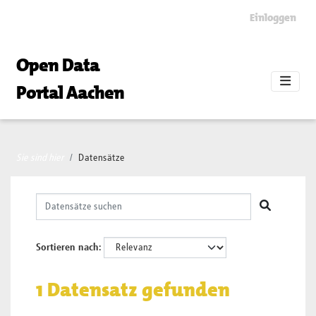
Skip to main content
Einloggen
Open Data
Portal Aachen
Sie sind hier
Datensätze
Sortieren nach
1 Datensatz gefunden