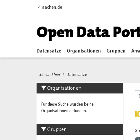
Skip to main content
< aachen.de
Open Data Por
Datensätze
Organisationen
Gruppen
Anw
Sie sind hier
Datensätze
Organisationen
Für diese Suche wurden keine
Organisationen gefunden.
K
Gruppen
Gr