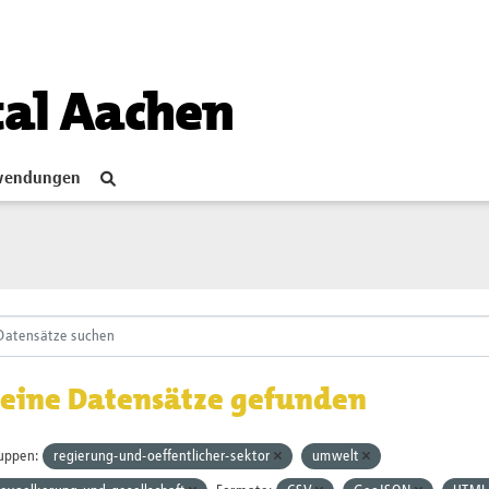
tal Aachen
endungen
eine Datensätze gefunden
uppen:
regierung-und-oeffentlicher-sektor
umwelt