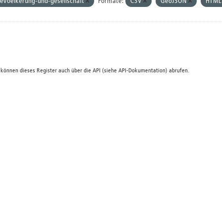
evoelkerung-und-gesellschaft
Formate:
CSV
GeoJSON
HTM
 können dieses Register auch über die
API
(siehe
API-Dokumentation
) abrufen.