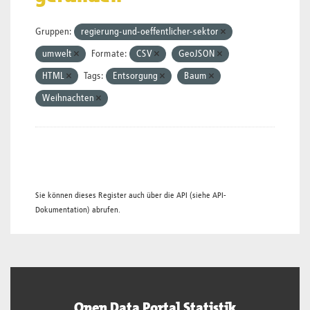
Gruppen:
regierung-und-oeffentlicher-sektor
umwelt
Formate:
CSV
GeoJSON
HTML
Tags:
Entsorgung
Baum
Weihnachten
Sie können dieses Register auch über die
API
(siehe
API-
Dokumentation
) abrufen.
Open Data Portal Statistik