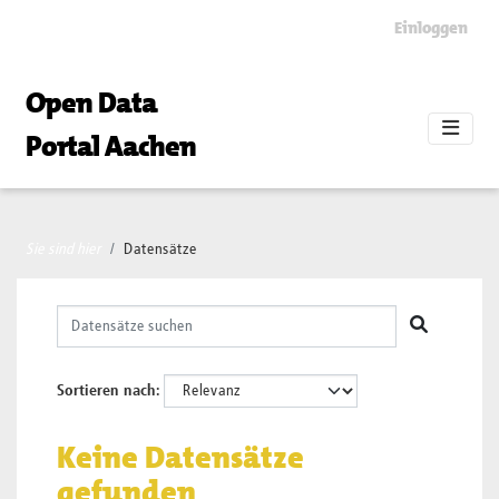
Skip to main content
Einloggen
Open Data
Portal Aachen
Sie sind hier
Datensätze
Sortieren nach
Keine Datensätze
gefunden