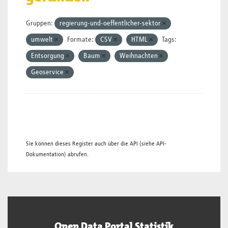
Gruppen:
regierung-und-oeffentlicher-sektor
umwelt
Formate:
CSV
HTML
Tags:
Entsorgung
Baum
Weihnachten
Geoservice
Sie können dieses Register auch über die
API
(siehe
API-
Dokumentation
) abrufen.
Open Data Portal Statistik