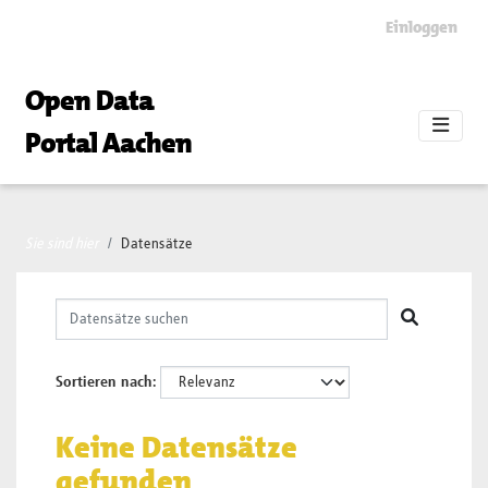
Skip to main content
Einloggen
Open Data
Portal Aachen
Sie sind hier
Datensätze
Sortieren nach
Keine Datensätze
gefunden