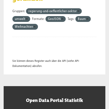
Gruppen:
regierung-und-oeffentlicher-sektor
umwelt
Formate:
GeoJSON
Tags:
Baum
Weihnachten
Sie können dieses Register auch über die
API
(siehe
API-
Dokumentation
) abrufen.
Open Data Portal Statistik