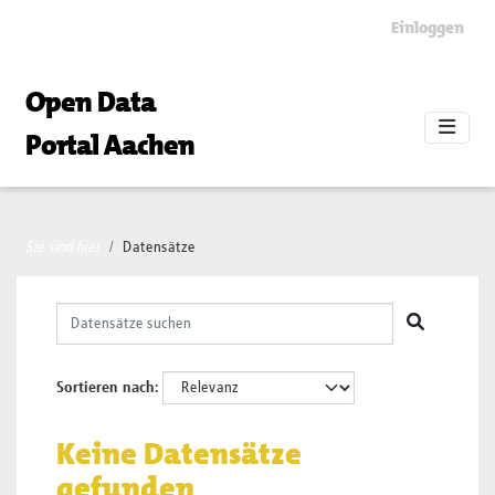
Skip to main content
Einloggen
Open Data
Portal Aachen
Sie sind hier
Datensätze
Sortieren nach
Keine Datensätze
gefunden