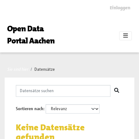
Skip to main content
Einloggen
Open Data
Portal Aachen
Sie sind hier
Datensätze
Sortieren nach
Keine Datensätze
gefunden