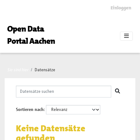
Skip to main content
Einloggen
Open Data
Portal Aachen
Sie sind hier
Datensätze
Sortieren nach
Keine Datensätze
gefunden