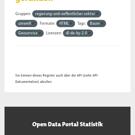
Gruppen:
regierung-und-oeffentlicher-sektor
umwelt
Formate:
HTML
Tags:
Baum
Geoservice
Lizenzen:
dl-de-by-2.0
Sie können dieses Register auch über die
API
(siehe
API-
Dokumentation
) abrufen.
Open Data Portal Statistik