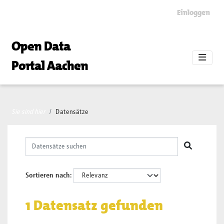
Skip to main content
Einloggen
Open Data
Portal Aachen
Sie sind hier
Datensätze
Sortieren nach
1 Datensatz gefunden