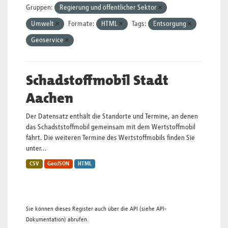
Gruppen:
Regierung und öffentlicher Sektor
Umwelt
Formate:
HTML
Tags:
Entsorgung
Geoservice
Schadstoffmobil Stadt
Aachen
Der Datensatz enthält die Standorte und Termine, an denen
das Schadststoffmobil gemeinsam mit dem Wertstoffmobil
fährt. Die weiteren Termine des Wertstoffmobils finden Sie
unter...
CSV
GeoJSON
HTML
Sie können dieses Register auch über die
API
(siehe
API-
Dokumentation
) abrufen.