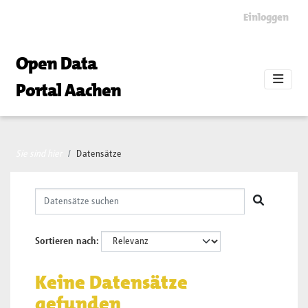
Skip to main content
Einloggen
Open Data
Portal Aachen
Sie sind hier
Datensätze
Sortieren nach
Keine Datensätze
gefunden