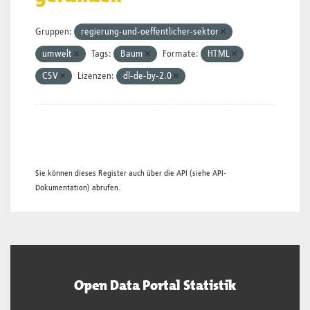
Gruppen:
regierung-und-oeffentlicher-sektor
umwelt
Tags:
Baum
Formate:
HTML
CSV
Lizenzen:
dl-de-by-2.0
Sie können dieses Register auch über die
API
(siehe
API-
Dokumentation
) abrufen.
Open Data Portal Statistik