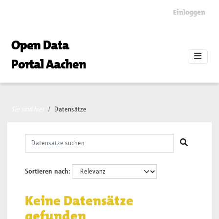
Skip to main content
Einloggen
Open Data
Portal Aachen
Sie sind hier
Datensätze
Sortieren nach
Keine Datensätze
gefunden