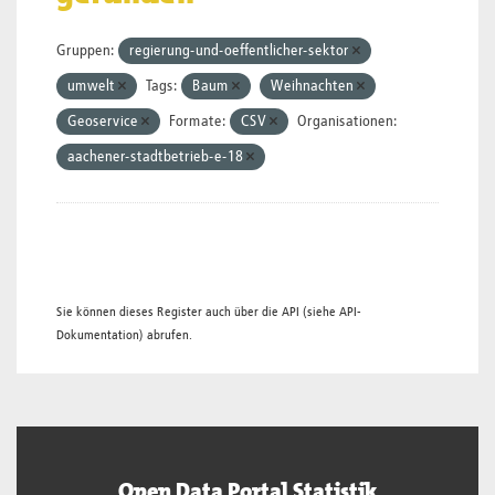
Gruppen:
regierung-und-oeffentlicher-sektor
umwelt
Tags:
Baum
Weihnachten
Geoservice
Formate:
CSV
Organisationen:
aachener-stadtbetrieb-e-18
Sie können dieses Register auch über die
API
(siehe
API-
Dokumentation
) abrufen.
Open Data Portal Statistik