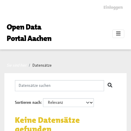
Skip to main content
Einloggen
Open Data
Portal Aachen
Sie sind hier
Datensätze
Sortieren nach
Keine Datensätze
gefunden