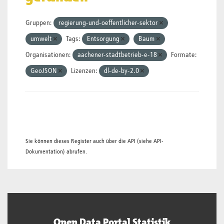
Gruppen:
regierung-und-oeffentlicher-sektor
umwelt
Tags:
Entsorgung
Baum
Organisationen:
aachener-stadtbetrieb-e-18
Formate:
GeoJSON
Lizenzen:
dl-de-by-2.0
Sie können dieses Register auch über die
API
(siehe
API-
Dokumentation
) abrufen.
Open Data Portal Statistik