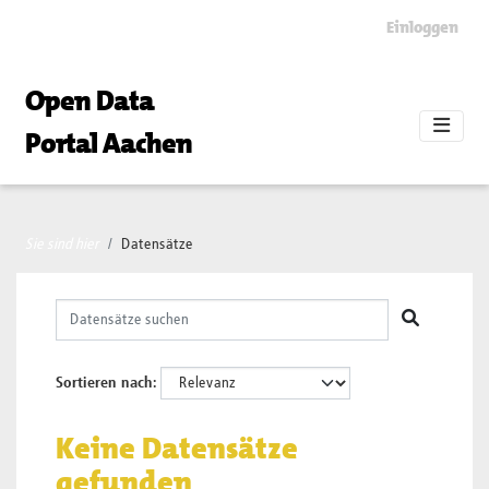
Skip to main content
Einloggen
Open Data
Portal Aachen
Sie sind hier
Datensätze
Sortieren nach
Keine Datensätze
gefunden