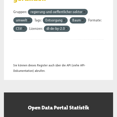
Gruppen:
regierung-und-oeffentlicher-sektor
umwelt
Tags:
Entsorgung
Baum
Formate:
CSV
Lizenzen:
dl-de-by-2.0
Sie können dieses Register auch über die
API
(siehe
API-
Dokumentation
) abrufen.
Open Data Portal Statistik