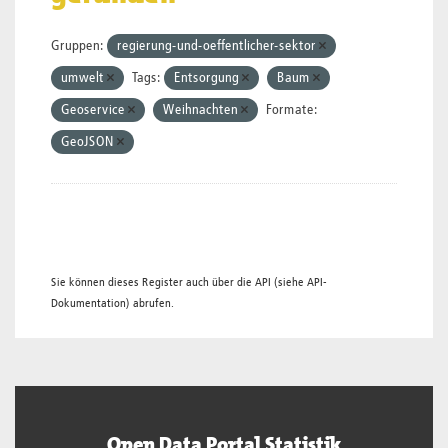
Gruppen:
regierung-und-oeffentlicher-sektor
umwelt
Tags:
Entsorgung
Baum
Geoservice
Weihnachten
Formate:
GeoJSON
Sie können dieses Register auch über die
API
(siehe
API-
Dokumentation
) abrufen.
Open Data Portal Statistik