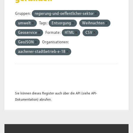
Gruppen:
regierung-und-oeffentlicher-sektor
umwelt
Tags:
Entsorgung
Weihnachten
Geoservice
Formate:
HTML
CSV
GeoJSON
Organisationen:
aachener-stadtbetrieb-e-18
Sie können dieses Register auch über die
API
(siehe
API-
Dokumentation
) abrufen.