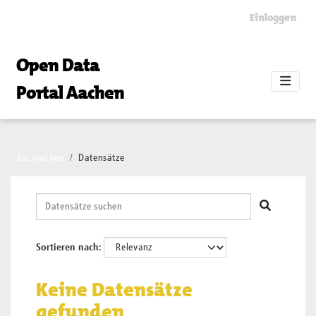
Skip to main content
Einloggen
Open Data
Portal Aachen
Sie sind hier
Datensätze
Sortieren nach
Keine Datensätze
gefunden