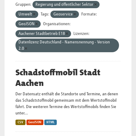
Gruppen:
Regierung und öffentlicher Sektor
Umwelt
Tags:
Geoservice
Formate:
GeoJSON
Organisationen:
Aachener Stadtbetrieb E18
Lizenzen:
Datenlizenz Deutschland - Namensnennung - Version
2.0
Schadstoffmobil Stadt
Aachen
Der Datensatz enthält die Standorte und Termine, an denen
das Schadststoffmobil gemeinsam mit dem Wertstoffmobil
fährt. Die weiteren Termine des Wertstoffmobils finden Sie
unter...
CSV
GeoJSON
HTML