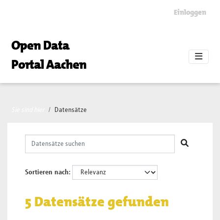
Skip to main content
Einloggen
Open Data
Portal Aachen
Sie sind hier
Datensätze
Sortieren nach
5 Datensätze gefunden