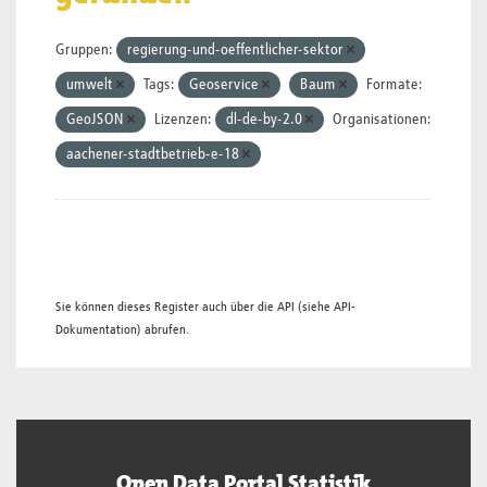
Gruppen:
regierung-und-oeffentlicher-sektor
umwelt
Tags:
Geoservice
Baum
Formate:
GeoJSON
Lizenzen:
dl-de-by-2.0
Organisationen:
aachener-stadtbetrieb-e-18
Sie können dieses Register auch über die
API
(siehe
API-
Dokumentation
) abrufen.
Open Data Portal Statistik