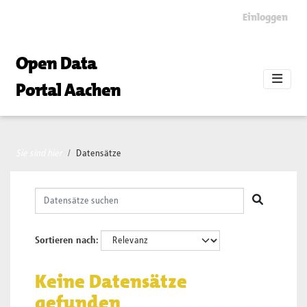
Skip to main content
Einloggen
Open Data
Portal Aachen
Sie sind hier
Datensätze
Sortieren nach
Keine Datensätze
gefunden