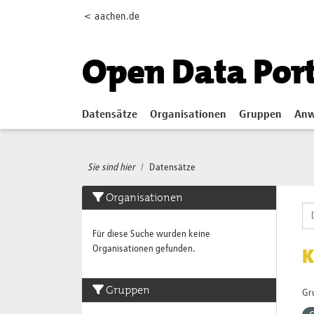
Skip to main content
< aachen.de
Open Data Por
Datensätze
Organisationen
Gruppen
Anw
Sie sind hier
Datensätze
Organisationen
Für diese Suche wurden keine
Organisationen gefunden.
K
Gruppen
Gr