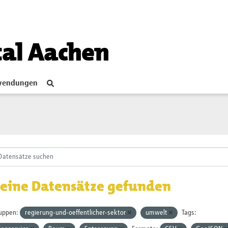
tal Aachen
endungen
eine Datensätze gefunden
uppen:
regierung-und-oeffentlicher-sektor
umwelt
Tags: