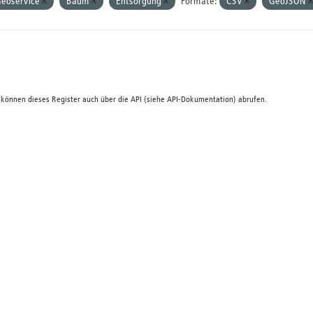
eoservice
Baum
Entsorgung
Formate:
CSV
GeoJSON
 können dieses Register auch über die
API
(siehe
API-Dokumentation
) abrufen.