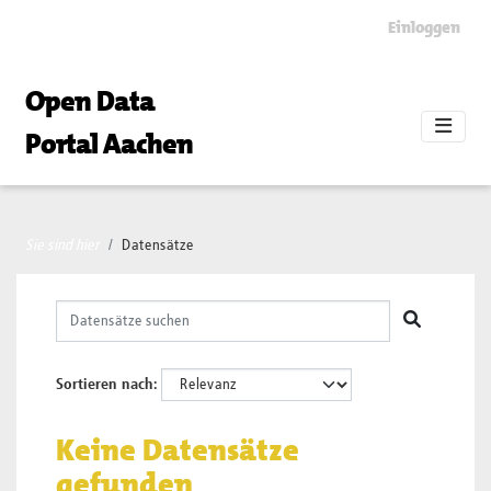
Skip to main content
Einloggen
Open Data
Portal Aachen
Sie sind hier
Datensätze
Sortieren nach
Keine Datensätze
gefunden