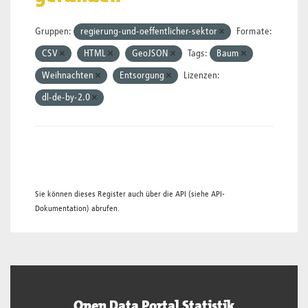
Gruppen:
regierung-und-oeffentlicher-sektor
Formate:
CSV
HTML
GeoJSON
Tags:
Baum
Weihnachten
Entsorgung
Lizenzen:
dl-de-by-2.0
Sie können dieses Register auch über die
API
(siehe
API-
Dokumentation
) abrufen.
Open Data Portal Statistik