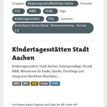
Gruppen:
Regierung und öffentlicher Sektor
Formate:
CSV
WMS
HTML
Tags:
Kindertagesstätte
Kita
Lizenzen:
Datenlizenz Deutschland - Namensnennung - Version
2.0
Kindertagesstätten Stadt
Aachen
Kindertagesstätten Stadt Aachen; Datengrundlage: ©Land
NRW, Ministerium für Kinder, Familie, Flüchtlinge und
Integration Nordrhein-Westfalen:...
WMS
WFS
CSV
Shape
HTML
Sie können dieses Register auch über die
API
(siehe
API-