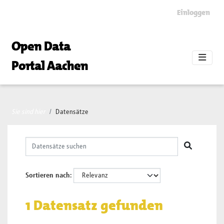
Skip to main content
Einloggen
Open Data
Portal Aachen
Sie sind hier
Datensätze
Sortieren nach
1 Datensatz gefunden