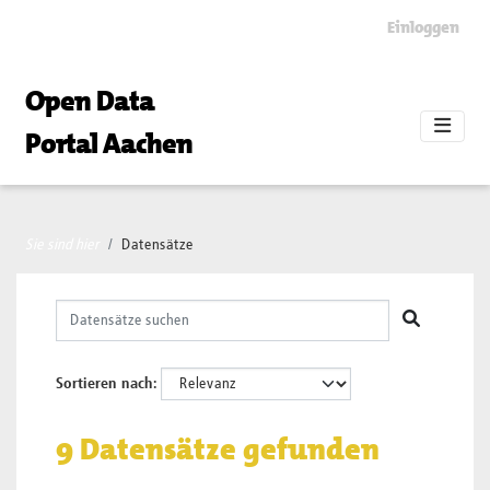
Skip to main content
Einloggen
Open Data
Portal Aachen
Sie sind hier
Datensätze
Sortieren nach
9 Datensätze gefunden