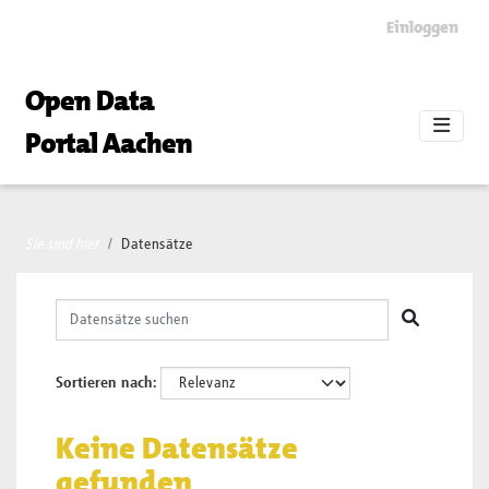
Skip to main content
Einloggen
Open Data
Portal Aachen
Sie sind hier
Datensätze
Sortieren nach
Keine Datensätze
gefunden