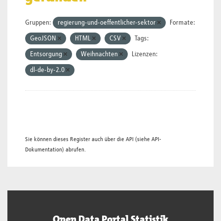
Gruppen:
regierung-und-oeffentlicher-sektor
Formate:
GeoJSON
HTML
CSV
Tags:
Entsorgung
Weihnachten
Lizenzen:
dl-de-by-2.0
Sie können dieses Register auch über die
API
(siehe
API-
Dokumentation
) abrufen.
Open Data Portal Statistik