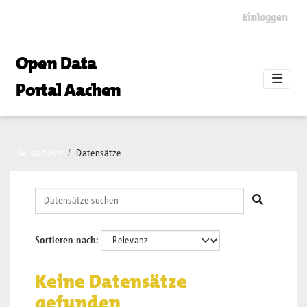
Skip to main content
Einloggen
Open Data
Portal Aachen
Sie sind hier
Datensätze
Sortieren nach
Keine Datensätze
gefunden