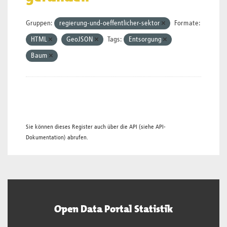
Gruppen:
regierung-und-oeffentlicher-sektor
Formate:
HTML
GeoJSON
Tags:
Entsorgung
Baum
Sie können dieses Register auch über die
API
(siehe
API-
Dokumentation
) abrufen.
Open Data Portal Statistik