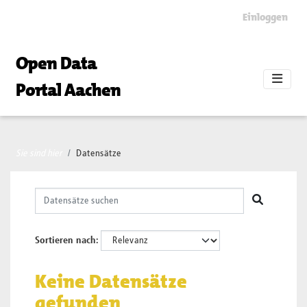
Skip to main content
Einloggen
Open Data
Portal Aachen
Sie sind hier
Datensätze
Sortieren nach
Keine Datensätze
gefunden