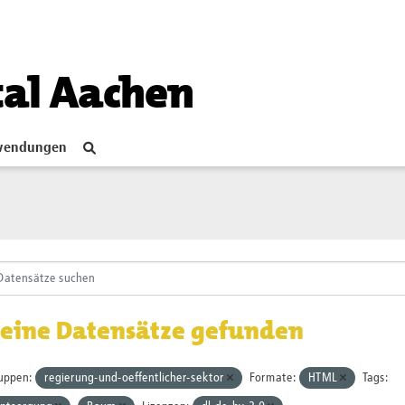
tal Aachen
endungen
eine Datensätze gefunden
uppen:
regierung-und-oeffentlicher-sektor
Formate:
HTML
Tags: