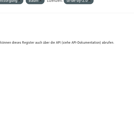
ntsorgung
Baum
Lizenzen:
dl-de-by-2.0
 können dieses Register auch über die
API
(siehe
API-Dokumentation
) abrufen.