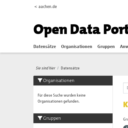
Skip to main content
< aachen.de
Open Data Por
Datensätze
Organisationen
Gruppen
Anw
Sie sind hier
Datensätze
Organisationen
Für diese Suche wurden keine
Organisationen gefunden.
K
Gruppen
Gr