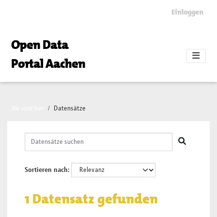
Skip to main content
Einloggen
Open Data
Portal Aachen
Sie sind hier
Datensätze
Sortieren nach
1 Datensatz gefunden