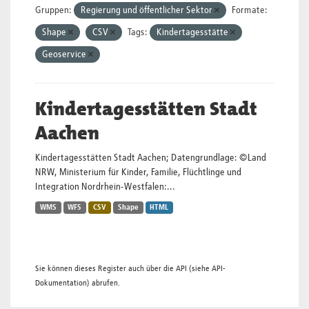
Gruppen:
Regierung und öffentlicher Sektor
Formate:
Shape
CSV
Tags:
Kindertagesstätte
Geoservice
Kindertagesstätten Stadt
Aachen
Kindertagesstätten Stadt Aachen; Datengrundlage: ©Land
NRW, Ministerium für Kinder, Familie, Flüchtlinge und
Integration Nordrhein-Westfalen:...
WMS
WFS
CSV
Shape
HTML
Sie können dieses Register auch über die
API
(siehe
API-
Dokumentation
) abrufen.