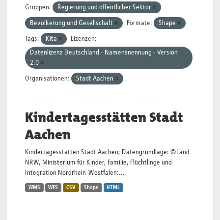
Gruppen:
Regierung und öffentlicher Sektor
Bevölkerung und Gesellschaft
Formate:
Shape
Tags:
Kita
Lizenzen:
Datenlizenz Deutschland - Namensnennung - Version
2.0
Organisationen:
Stadt Aachen
Kindertagesstätten Stadt
Aachen
Kindertagesstätten Stadt Aachen; Datengrundlage: ©Land
NRW, Ministerium für Kinder, Familie, Flüchtlinge und
Integration Nordrhein-Westfalen:...
WMS
WFS
CSV
Shape
HTML