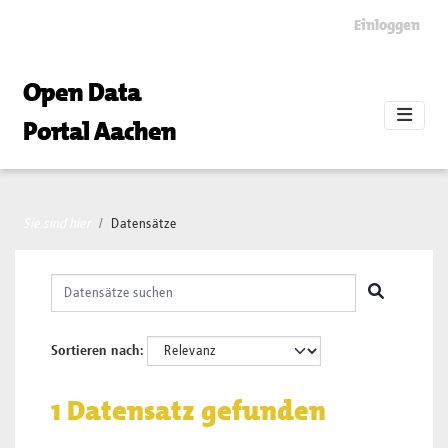
Skip to main content
Einloggen
Open Data
Portal Aachen
Sie sind hier
Datensätze
Sortieren nach
1 Datensatz gefunden