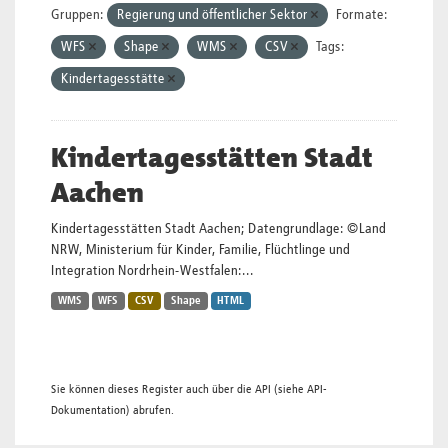
Gruppen:
Regierung und öffentlicher Sektor
Formate:
WFS
Shape
WMS
CSV
Tags:
Kindertagesstätte
Kindertagesstätten Stadt
Aachen
Kindertagesstätten Stadt Aachen; Datengrundlage: ©Land
NRW, Ministerium für Kinder, Familie, Flüchtlinge und
Integration Nordrhein-Westfalen:...
WMS
WFS
CSV
Shape
HTML
Sie können dieses Register auch über die
API
(siehe
API-
Dokumentation
) abrufen.