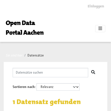
Skip to main content
Einloggen
Open Data
Portal Aachen
Sie sind hier
Datensätze
Sortieren nach
1 Datensatz gefunden