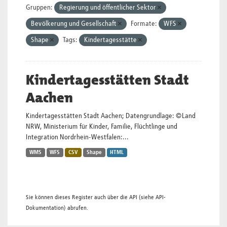
Gruppen:
Regierung und öffentlicher Sektor
Bevölkerung und Gesellschaft
Formate:
WFS
Shape
Tags:
Kindertagesstätte
Kindertagesstätten Stadt
Aachen
Kindertagesstätten Stadt Aachen; Datengrundlage: ©Land
NRW, Ministerium für Kinder, Familie, Flüchtlinge und
Integration Nordrhein-Westfalen:...
WMS
WFS
CSV
Shape
HTML
Sie können dieses Register auch über die
API
(siehe
API-
Dokumentation
) abrufen.