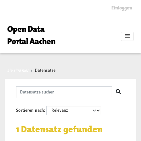
Skip to main content
Einloggen
Open Data
Portal Aachen
Sie sind hier
Datensätze
Sortieren nach
1 Datensatz gefunden