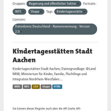
Gruppen:
Regierung und öffentlicher Sektor
Formate:
WFS
Shape
Tags:
Kindertagesstätte
Lizenzen:
Datenlizenz Deutschland - Namensnennung - Version
2.0
Kindertagesstätten Stadt
Aachen
Kindertagesstätten Stadt Aachen; Datengrundlage: ©Land
NRW, Ministerium für Kinder, Familie, Flüchtlinge und
Integration Nordrhein-Westfalen:...
WMS
WFS
CSV
Shape
HTML
Sie können dieses Register auch über die
API
(siehe
API-