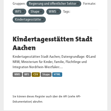
Gruppen:
Regierung und öffentlicher Sektor
Formate:
WFS
Shape
WMS
Tags:
Kindertagesstätte
Kindertagesstätten Stadt
Aachen
Kindertagesstätten Stadt Aachen; Datengrundlage: ©Land
NRW, Ministerium für Kinder, Familie, Flüchtlinge und
Integration Nordrhein-Westfalen:...
WMS
WFS
CSV
Shape
HTML
Sie können dieses Register auch über die
API
(siehe
API-
Dokumentation
) abrufen.