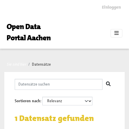
Skip to main content
Einloggen
Open Data
Portal Aachen
Sie sind hier
Datensätze
Sortieren nach
1 Datensatz gefunden