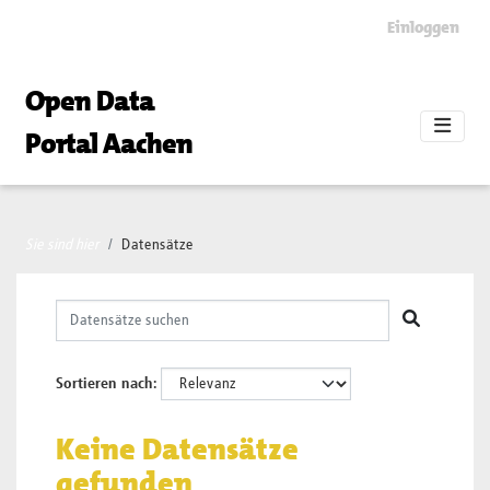
Skip to main content
Einloggen
Open Data
Portal Aachen
Sie sind hier
Datensätze
Sortieren nach
Keine Datensätze
gefunden