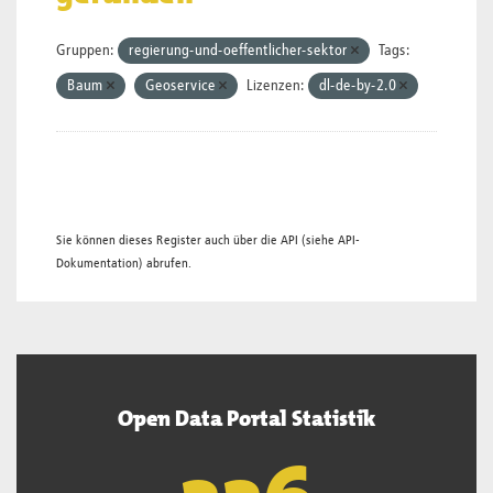
Gruppen:
regierung-und-oeffentlicher-sektor
Tags:
Baum
Geoservice
Lizenzen:
dl-de-by-2.0
Sie können dieses Register auch über die
API
(siehe
API-
Dokumentation
) abrufen.
Open Data Portal Statistik