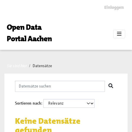
Skip to main content
Einloggen
Open Data
Portal Aachen
Sie sind hier
Datensätze
Sortieren nach
Keine Datensätze
gefunden