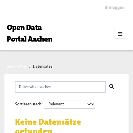
Skip to main content
Einloggen
Open Data
Portal Aachen
Sie sind hier
Datensätze
Sortieren nach
Keine Datensätze
gefunden