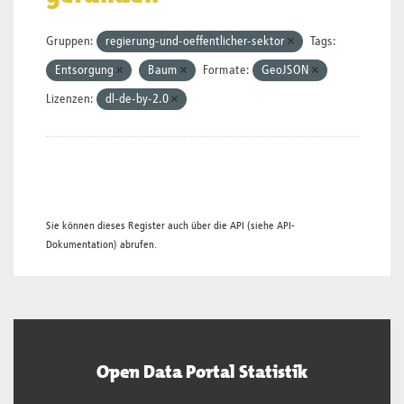
Gruppen:
regierung-und-oeffentlicher-sektor
Tags:
Entsorgung
Baum
Formate:
GeoJSON
Lizenzen:
dl-de-by-2.0
Sie können dieses Register auch über die
API
(siehe
API-
Dokumentation
) abrufen.
Open Data Portal Statistik