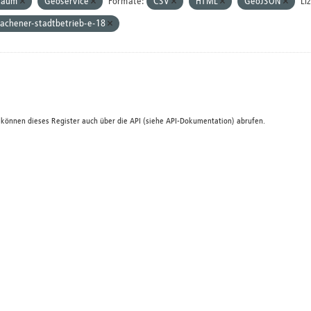
Baum
Geoservice
Formate:
CSV
HTML
GeoJSON
Li
achener-stadtbetrieb-e-18
 können dieses Register auch über die
API
(siehe
API-Dokumentation
) abrufen.