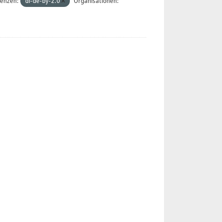
zenzen:
dl-de-by-2.0
Organisationen: