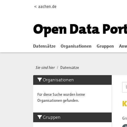
Skip to main content
< aachen.de
Open Data Por
Datensätze
Organisationen
Gruppen
Anw
Sie sind hier
Datensätze
Organisationen
Für diese Suche wurden keine
Organisationen gefunden.
K
Gruppen
Gr