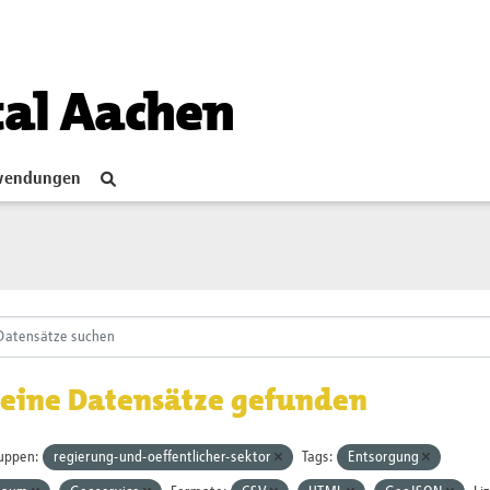
tal Aachen
endungen
eine Datensätze gefunden
uppen:
regierung-und-oeffentlicher-sektor
Tags:
Entsorgung