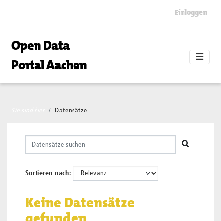
Skip to main content
Einloggen
Open Data
Portal Aachen
Sie sind hier
Datensätze
Sortieren nach
Keine Datensätze
gefunden