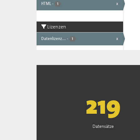
HTML
-
x
1
Lizenzen
Datenlizenz...
-
x
1
222
Datensätze