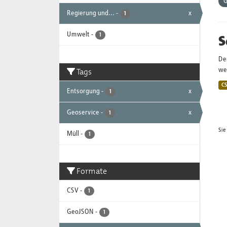
G
Regierung und...
-
x
1
Umwelt
-
S
1
De
Tags
wei
C
Entsorgung
-
x
1
Geoservice
-
x
1
Sie
Müll
-
1
Formate
CSV
-
1
GeoJSON
-
1