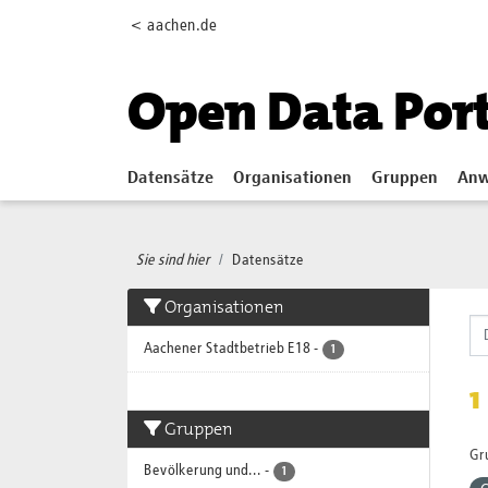
Skip to main content
< aachen.de
Open Data Por
Datensätze
Organisationen
Gruppen
Anw
Sie sind hier
Datensätze
Organisationen
Aachener Stadtbetrieb E18
-
1
1
Gruppen
Gr
Bevölkerung und...
-
1