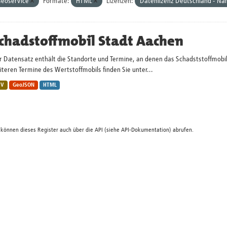
eoservice
Formate:
HTML
Lizenzen:
Datenlizenz Deutschland - Na
chadstoffmobil Stadt Aachen
r Datensatz enthält die Standorte und Termine, an denen das Schadststoffmobi
teren Termine des Wertstoffmobils finden Sie unter...
SV
GeoJSON
HTML
 können dieses Register auch über die
API
(siehe
API-Dokumentation
) abrufen.