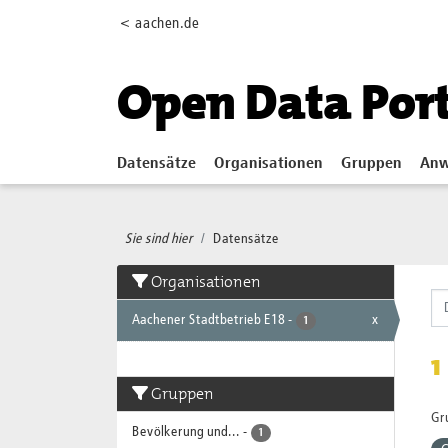
Skip to main content
< aachen.de
Open Data Por
Datensätze
Organisationen
Gruppen
Anw
Sie sind hier
Datensätze
Organisationen
Aachener Stadtbetrieb E18
-
x
1
1
Gruppen
Gr
Bevölkerung und...
-
1