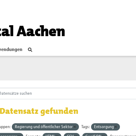
tal Aachen
endungen
 Datensatz gefunden
uppen:
Regierung und öffentlicher Sektor
Tags:
Entsorgung