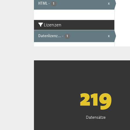
HTML
-
x
1
Lizenzen
Datenlizenz...
-
x
1
222
Datensätze