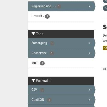
G
Regierung und...
-
x
1
D
Umwelt
-
1
S
Tags
De
wei
Entsorgung
-
x
1
C
Geoservice
-
x
1
Müll
-
1
Sie
Formate
CSV
-
x
1
GeoJSON
-
x
1