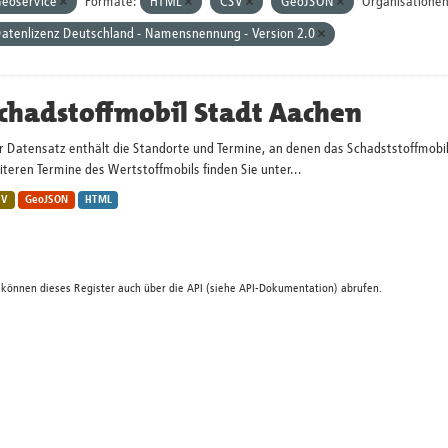
eoservice
Formate:
HTML
CSV
GeoJSON
Organisationen
atenlizenz Deutschland - Namensnennung - Version 2.0
chadstoffmobil Stadt Aachen
r Datensatz enthält die Standorte und Termine, an denen das Schadststoffmobi
teren Termine des Wertstoffmobils finden Sie unter...
SV
GeoJSON
HTML
 können dieses Register auch über die
API
(siehe
API-Dokumentation
) abrufen.