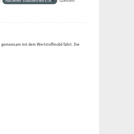
:
Aachener Stadtbetrieb E18
Lizenzen:
l gemeinsam mit dem Wertstoffmobil fährt. Die