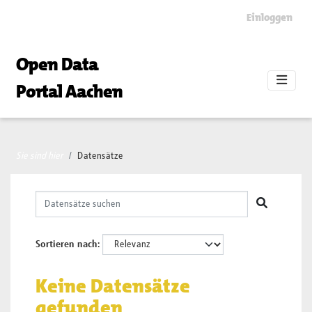
Skip to main content
Einloggen
Open Data
Portal Aachen
Sie sind hier
Datensätze
Sortieren nach
Keine Datensätze
gefunden