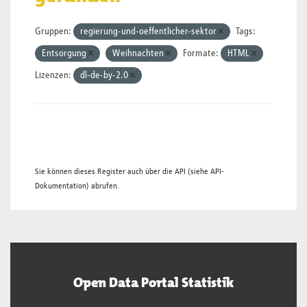
Gruppen:
regierung-und-oeffentlicher-sektor
Tags:
Entsorgung
Weihnachten
Formate:
HTML
Lizenzen:
dl-de-by-2.0
Sie können dieses Register auch über die
API
(siehe
API-
Dokumentation
) abrufen.
Open Data Portal Statistik