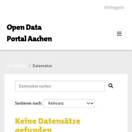
Skip to main content
Einloggen
Open Data
Portal Aachen
Sie sind hier
Datensätze
Sortieren nach
Keine Datensätze
gefunden