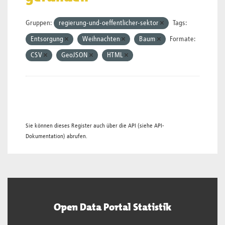
Gruppen:
regierung-und-oeffentlicher-sektor
Tags:
Entsorgung
Weihnachten
Baum
Formate:
CSV
GeoJSON
HTML
Sie können dieses Register auch über die
API
(siehe
API-
Dokumentation
) abrufen.
Open Data Portal Statistik