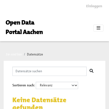
Skip to main content
Einloggen
Open Data
Portal Aachen
Sie sind hier
Datensätze
Sortieren nach
Keine Datensätze
gefunden