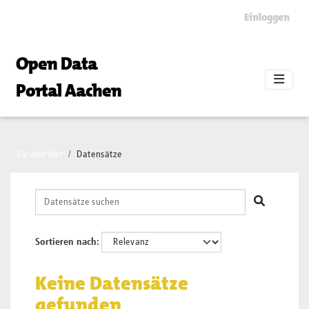
Skip to main content
Einloggen
Open Data
Portal Aachen
Sie sind hier
Datensätze
Sortieren nach
Keine Datensätze
gefunden