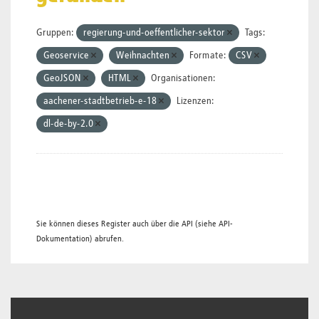
Gruppen:
regierung-und-oeffentlicher-sektor
Tags:
Geoservice
Weihnachten
Formate:
CSV
GeoJSON
HTML
Organisationen:
aachener-stadtbetrieb-e-18
Lizenzen:
dl-de-by-2.0
Sie können dieses Register auch über die
API
(siehe
API-
Dokumentation
) abrufen.