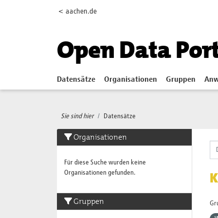
Skip to main content
< aachen.de
Open Data Por
Datensätze
Organisationen
Gruppen
Anw
Sie sind hier
Datensätze
Organisationen
Für diese Suche wurden keine
Organisationen gefunden.
K
Gruppen
Gr