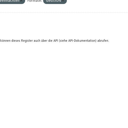
eihnachten
Formate:
GeoJSON
 können dieses Register auch über die
API
(siehe
API-Dokumentation
) abrufen.