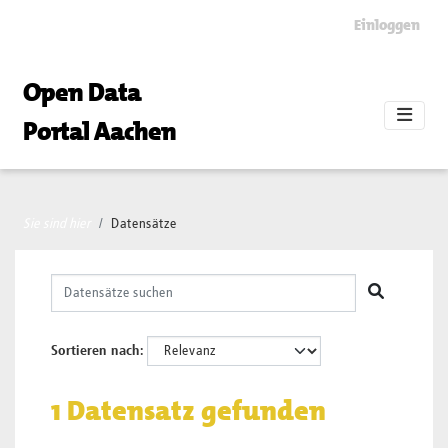
Skip to main content
Einloggen
Open Data
Portal Aachen
Sie sind hier
Datensätze
Sortieren nach
1 Datensatz gefunden