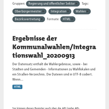
Gruppen:
Regierung und öffentlicher Sektor
Tags:
Oberbürgermeister
Integration
Wahlen
Bezirksvertretung
Formate:
HTML
Ergebnisse der
Kommunalwahlen/Integra
tionswahl_20200913
Der Datensatz enthält die Wahlergebnisse, sowie - bei
Städten und Gemeinden - Informationen zu Wahllokalen und
ein Straßen-Verzeichnis. Die Dateien sind in UTF-8 codiert.
Wenn...
HTML
Sie können dieses Register auch über die
API
(siehe
API-