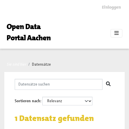
Skip to main content
Einloggen
Open Data
Portal Aachen
Sie sind hier
Datensätze
Sortieren nach
1 Datensatz gefunden