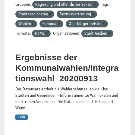
Gruppen:
Regierung und öffentlicher Sektor
Tags:
Städteregionstag
Bezirksvertretung
Wahlen
Komunal
Oberbürgermeister
Formate:
HTML
Organisationen:
Stadt Aachen
Ergebnisse der
Kommunalwahlen/Integra
tionswahl_20200913
Der Datensatz enthält die Wahlergebnisse, sowie - bei
Städten und Gemeinden - Informationen zu Wahllokalen und
ein Straßen-Verzeichnis. Die Dateien sind in UTF-8 codiert.
Wenn...
HTML