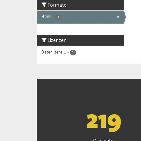
Formate
HTML
-
x
1
Lizenzen
Datenlizenz...
-
1
222
Datensätze