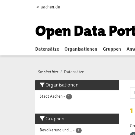
Skip to main content
< aachen.de
Open Data Por
Datensätze
Organisationen
Gruppen
Anw
Sie sind hier
Datensätze
Organisationen
Stadt Aachen
-
1
1
Gruppen
Gr
Bevölkerung und...
-
1