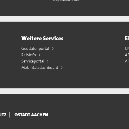
Weitere Services
E
Geodatenportal
C
Ratsinfo
A
Serviceportal
AP
Mobilitätsdashboard
UTZ
©STADT AACHEN