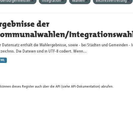
berbürgermeister
Integration
Wahlen
Bezirksvertretung
rgebnisse der
ommunalwahlen/Integrationswah
r Datensatz enthält die Wahlergebnisse, sowie - bei Städten und Gemeinden - 
zeichnis. Die Dateien sind in UTF-8 codiert. Wenn...
TML
 können dieses Register auch über die
API
(siehe
API-Dokumentation
) abrufen.