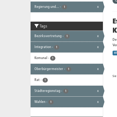
O
Regierung und...
-
x
1
E
Tags
K
Bezirksvertretung
-
x
1
De
Ver
Integration
-
x
1
H
Komunal
-
1
Oberbürgermeister
-
x
1
Sie
Rat
-
1
Städteregionstag
-
x
1
Wahlen
-
x
1