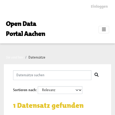
Skip to main content
Einloggen
Open Data
Portal Aachen
Sie sind hier
Datensätze
Sortieren nach
1 Datensatz gefunden